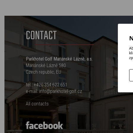
CONTACT
N
Ab
kl
zp
Parkhotel Golf Mariánské Lázně, a.s.
Mariánské Lázně 580
Czech republic, EU
tel.:
+420 354 622 651
e-mail:
info@parkhotel-golf.cz
All contacts