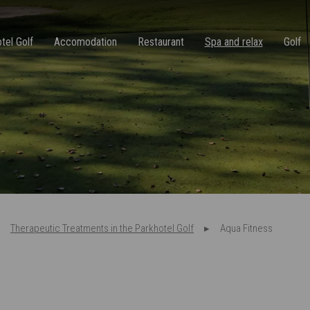
tel Golf
Accomodation
Restaurant
Spa and relax
Golf
Therapeutic Treatments in the Parkhotel Golf
Aqua Fitness