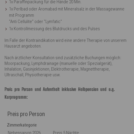
1x Paraffinpackung für die Hände 20 Min.
1x Perlbad oder Aromabad mit Mineralsalz in der Massagewanne
mit Programm
"Anti Cellulite" oder "Lymfatic"
1x Kontrollmessung des Blutdrucks und des Pulses
Im Falle der Kontraindikation wird eine andere Therapie von unserem
Hausarzt angeboten.
Nach ärztlicher Konsultation sind zusätzliche Buchungen möglich:
Moorpackung, Lymphdrainage (manuelle oder Spezialgerät),
Inhalation, Gasinjektionen, Elektrotherapie, Magnettherapie,
Ultraschall, Physiotherapie usw.
Preis pro Person und Aufenthalt inklusive Halbpension und o.g.
Kurprogramm:
Preis pro Person
Zimmerkategorie
Nebensaison 2026
Preis 5 Nächte