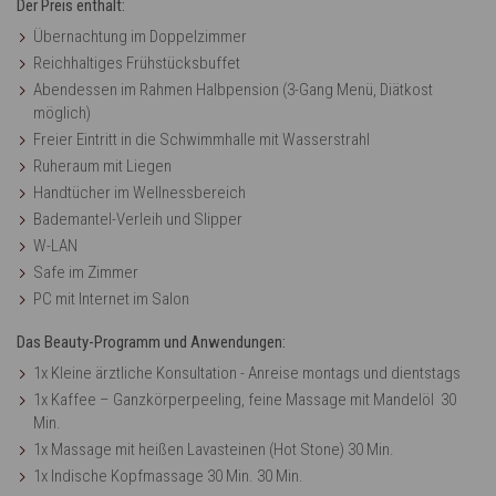
Der Preis enthält:
Übernachtung im Doppelzimmer
Reichhaltiges Frühstücksbuffet
Abendessen im Rahmen Halbpension (3-Gang Menü, Diätkost
möglich)
Freier Eintritt in die Schwimmhalle mit Wasserstrahl
Ruheraum mit Liegen
Handtücher im Wellnessbereich
Bademantel-Verleih und Slipper
W-LAN
Safe im Zimmer
PC mit Internet im Salon
Das Beauty-Programm und Anwendungen:
1x Kleine ärztliche Konsultation - Anreise montags und dientstags
1x Kaffee – Ganzkörperpeeling, feine Massage mit Mandelöl 30
Min.
1x Massage mit heißen Lavasteinen (Hot Stone) 30 Min.
1x Indische Kopfmassage 30 Min. 30 Min.