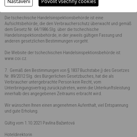
Nastavení
Povolit všechny cookies
Email: adr@coi.cz, Web: https://adr.coi.cz
Die tschechische Handelsinspektionsbehörde ist eine
Aufsichtsbehörde, die den Verbraucherschutz überwacht und gemäß
dem Gesetz Nr. 64/1986 Slg. über die tschechische
Handelsinspektionsbehörde, in der jeweils gültigen Fassung und
anderen gesetzlichen Bestimmungen vorgeht.
Die Website der tschechischen Handelsinspektionsbehörde ist:
www.coi.cz.
7. Gemäß den Bestimmungen von § 1837 Buchstabe j) des Gesetzes
Nr. 89/2012 Slg. des Bürgerlichen Gesetzbuches, hat die als
Verbraucher untergebrachte Person kein Recht, vom
Unterbringungsvertrag zurückzutreten, wenn die Unterkunftsleistung
innerhalb des angegebenen Zeitraums erbracht wird.
Wir wünschen Ihnen einen angenehmen Aufenthalt, viel Entspannung
und gute Erholung.
Gültig vom 1.10.2021 Pavlína Bažantová
Hoteldirektorin