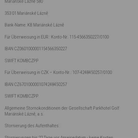
Mariánské Lázně 580
353 01 Mariánské Lázně
Bank-Name: KB Mariánské Lázně
Für Überweisung in EUR : Konto-Nr. 115-4566350227/0100
IBAN CZ0601000001154566350227
SWIFT KOMBCZPP
Für Überweisung in CZK – Konto-Nr.: 107-4248450257/0100
IBAN CZ6701000001074248450257
SWIFT KOMBCZPP
Allgemeine Stornokonditionen der Gesellschaft Parkhotel Golf
Mariánské Lázně, a.s.
Stornierung des Aufenthaltes:
Stornierungen bis 22 Tage vor Anreisedatum - keine Kosten