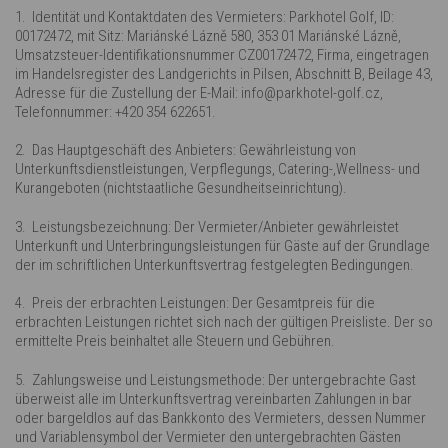
1. Identität und Kontaktdaten des Vermieters: Parkhotel Golf, ID:
00172472, mit Sitz: Mariánské Lázně 580, 353 01 Mariánské Lázně,
Umsatzsteuer-Identifikationsnummer CZ00172472, Firma, eingetragen
im Handelsregister des Landgerichts in Pilsen, Abschnitt B, Beilage 43,
Adresse für die Zustellung der E-Mail: info@parkhotel-golf.cz,
Telefonnummer: +420 354 622651.
2. Das Hauptgeschäft des Anbieters: Gewährleistung von
Unterkunftsdienstleistungen, Verpflegungs, Catering-,Wellness- und
Kurangeboten (nichtstaatliche Gesundheitseinrichtung).
3. Leistungsbezeichnung: Der Vermieter/Anbieter gewährleistet
Unterkunft und Unterbringungsleistungen für Gäste auf der Grundlage
der im schriftlichen Unterkunftsvertrag festgelegten Bedingungen.
4. Preis der erbrachten Leistungen: Der Gesamtpreis für die
erbrachten Leistungen richtet sich nach der gültigen Preisliste. Der so
ermittelte Preis beinhaltet alle Steuern und Gebühren.
5. Zahlungsweise und Leistungsmethode: Der untergebrachte Gast
überweist alle im Unterkunftsvertrag vereinbarten Zahlungen in bar
oder bargeldlos auf das Bankkonto des Vermieters, dessen Nummer
und Variablensymbol der Vermieter den untergebrachten Gästen