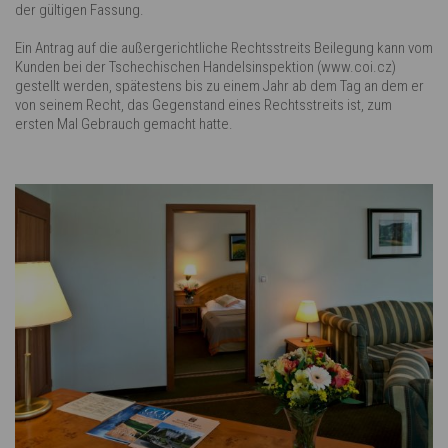
der gültigen Fassung.
Ein Antrag auf die außergerichtliche Rechtsstreits Beilegung kann vom
Kunden bei der Tschechischen Handelsinspektion (www.coi.cz)
gestellt werden, spätestens bis zu einem Jahr ab dem Tag an dem er
von seinem Recht, das Gegenstand eines Rechtsstreits ist, zum
ersten Mal Gebrauch gemacht hatte.