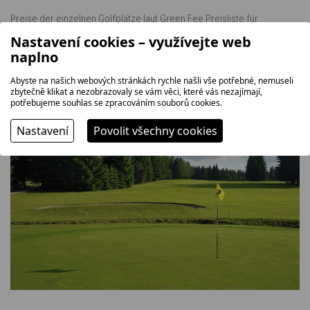
Preise der einzelnen Golfplätze laut Green Fee Preisliste für
Hotelgäste mit Voucher vom Hotel.
Nastavení cookies – využívejte web
naplno
Abyste na našich webových stránkách rychle našli vše potřebné, nemuseli
zbytečně klikat a nezobrazovaly se vám věci, které vás nezajímají,
potřebujeme souhlas se zpracováním souborů cookies.
Nastavení
Povolit všechny cookies