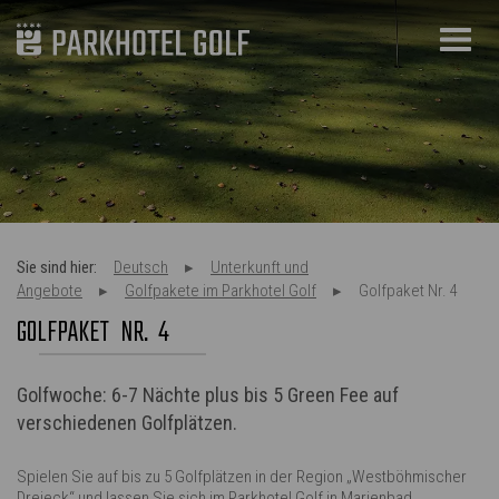
Sie sind hier:
Deutsch
Unterkunft und
Angebote
Golfpakete im Parkhotel Golf
Golfpaket Nr. 4
GOLFPAKET NR. 4
Golfwoche: 6-7 Nächte plus bis 5 Green Fee auf
verschiedenen Golfplätzen.
Spielen Sie auf bis zu 5 Golfplätzen in der Region „Westböhmischer
Dreieck“ und lassen Sie sich im Parkhotel Golf in Marienbad