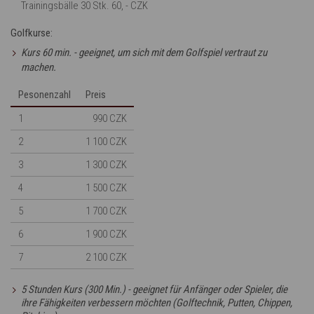
Trainingsbälle 30 Stk. 60, - CZK
Golfkurse:
Kurs 60 min. - geeignet, um sich mit dem Golfspiel vertraut zu
machen.
Pesonenzahl
Preis
1
990 CZK
2
1 100 CZK
3
1 300 CZK
4
1 500 CZK
5
1 700 CZK
6
1 900 CZK
7
2 100 CZK
5 Stunden Kurs (300 Min.) - geeignet für Anfänger oder Spieler, die
ihre Fähigkeiten verbessern möchten (Golftechnik, Putten, Chippen,