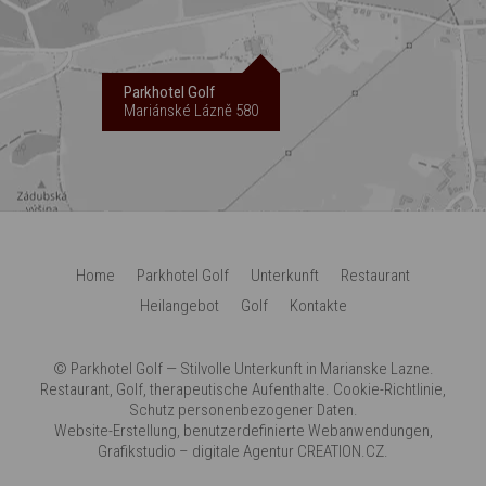
Parkhotel Golf
Mariánské Lázně 580
Home
Parkhotel Golf
Unterkunft
Restaurant
Heilangebot
Golf
Kontakte
©
Parkhotel Golf
— Stilvolle Unterkunft in Marianske Lazne.
Restaurant, Golf, therapeutische Aufenthalte.
Cookie-Richtlinie
,
Schutz personenbezogener Daten
.
Website-Erstellung
,
benutzerdefinierte Webanwendungen
,
Grafikstudio
–
digitale Agentur
CREATION.CZ
.