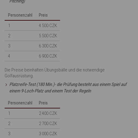
Pitching)
Personenzahl
Preis
1
4 500 CZK
2
5 500 CZK
3
6 300 CZK
4
6 900 CZK
Die Preise beinhalten Übungsbälle und die notwendige
Golfausrüstung.
Platzreife-Test (180 Min.)- die Prüfung besteht aus einem Spiel auf
einem 9-Loch-Platz und einem Test der Regeln
Personenzahl
Preis
1
2 400 CZK
2
2 700 CZK
3
3 000 CZK