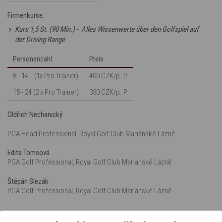
Firmenkurse:
Kurs 1,5 St. (90 Min.) - Alles Wissenwerte über den Golfspiel auf
der Driving Range
Personenzahl
Preis
8 - 14 (1x Pro Trainer)
400 CZK/p. P.
15 - 24 (2 x Pro Trainer)
350 CZK/p. P.
Oldřich Nechanický
PGA Head Professional, Royal Golf Club Mariánské Lázně
Edita Tomsová
PGA Golf Professional, Royal Golf Club Mariánské Lázně
Štěpán Slezák
PGA Golf Professional, Royal Golf Club Mariánské Lázně