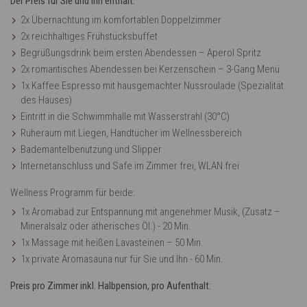
Der Preis für Sie und Ihn enthält:
2x Übernachtung im komfortablen Doppelzimmer
2x reichhaltiges Frühstücksbuffet
Begrüßungsdrink beim ersten Abendessen – Aperol Spritz
2x romantisches Abendessen bei Kerzenschein – 3-Gang Menü
1x Kaffee Espresso mit hausgemachter Nussroulade (Spezialität
des Hauses)
Eintritt in die Schwimmhalle mit Wasserstrahl (30°C)
Ruheraum mit Liegen, Handtücher im Wellnessbereich
Bademantelbenutzung und Slipper
Internetanschluss und Safe im Zimmer frei, WLAN frei
Wellness Programm für beide:
1x Aromabad zur Entspannung mit angenehmer Musik, (Zusatz –
Mineralsalz oder ätherisches Öl.) - 20 Min.
1x Massage mit heißen Lavasteinen – 50 Min.
1x private Aromasauna nur für Sie und Ihn - 60 Min.
Preis pro Zimmer inkl. Halbpension, pro Aufenthalt: