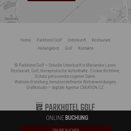
Home
Parkhotel Golf
Unterkunft
Restaurant
Heilangebot
Golf
Kontakte
©
Parkhotel Golf
— Stilvolle Unterkunft in Marianske Lazne.
Restaurant, Golf, therapeutische Aufenthalte.
Cookie-Richtlinie
,
Schutz personenbezogener Daten
.
Website-Erstellung
,
benutzerdefinierte Webanwendungen
,
Grafikstudio
–
digitale Agentur
CREATION.CZ
.
ONLINE
BUCHUNG
ONLINE BUCHEN