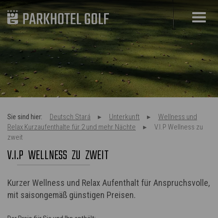
Sie sind hier:
Deutsch Stará
Unterkunft
Wellness und
Relax Kurzaufenthalte für 2 und mehr Nächte
V.I.P Wellness zu
zweit
V.I.P WELLNESS ZU ZWEIT
Kurzer Wellness und Relax Aufenthalt für Anspruchsvolle,
mit saisongemäß günstigen Preisen.