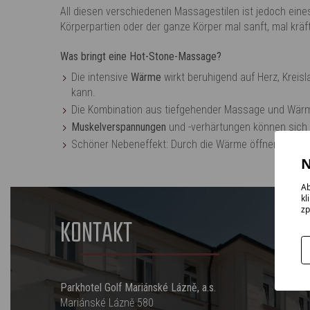
All diesen verschiedenen Massagestilen ist jedoch ein
Körperpartien oder der ganze Körper mal sanft, mal kr
Was bringt eine Hot-Stone-Massage?
Die intensive
Wärme
wirkt beruhigend auf Herz, Krei
kann.
Die Kombination aus tiefgehender Massage und Wär
Muskelverspannungen
und -verhärtungen können sich
Schöner Nebeneffekt: Durch die Wärme öffnen sich d
N
Ab
kl
zp
KONTAKT
Parkhotel Golf Mariánské Lázně, a.s.
Mariánské Lázně 580