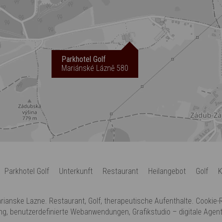
Parkhotel Golf
Mariánské Lázně 580
Parkhotel Golf
Unterkunft
Restaurant
Heilangebot
Golf
K
arianske Lazne. Restaurant, Golf, therapeutische Aufenthalte.
Cookie-R
ng
,
benutzerdefinierte Webanwendungen
,
Grafikstudio
–
digitale Agen