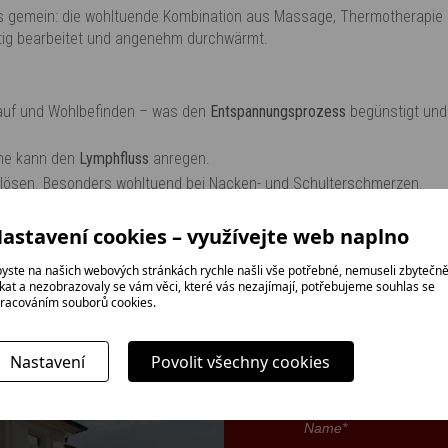
es gemein: die wohltuende Kombination aus Massage, Thermotherapie 
äftig bearbeitet und angenehm durchwärmt.
slauf und Wohlbefinden – was den
Entspannungsprozess
begünstigt und 
me kann den
Lymphfluss
anregen.
 lösen. Besonders wohltuend bei Nacken- und Schulterschmerzen.
ie
Poren
, sodass die Haut die pflegenden Inhaltsstoffe des verwen
astavení cookies – využívejte web naplno
yste na našich webových stránkách rychle našli vše potřebné, nemuseli zbytečn
ikat a nezobrazovaly se vám věci, které vás nezajímají, potřebujeme souhlas se
racováním souborů cookies.
SENDEN SIE
Nastavení
Povolit všechny cookies