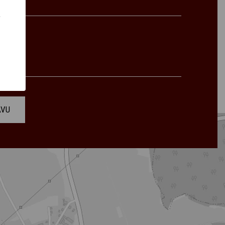
ě
ÁVU