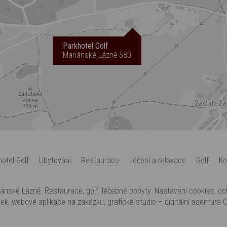
Parkhotel Golf
Mariánské Lázně 580
otel Golf
Ubytování
Restaurace
Léčení a relaxace
Golf
Ko
ánské Lázně. Restaurace, golf, léčebné pobyty.
Nastavení cookies
,
oc
nek
,
webové aplikace na zakázku
,
grafické studio
–
digitální agentura
C