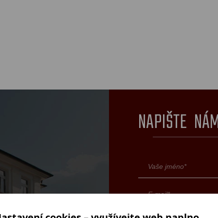
NAPIŠTE NÁ
astavení cookies – využívejte web naplno