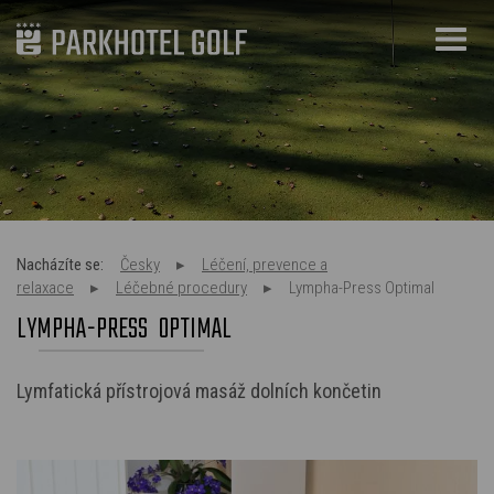
Nacházíte se:
Česky
Léčení, prevence a
relaxace
Léčebné procedury
Lympha-Press Optimal
LYMPHA-PRESS OPTIMAL
Lymfatická přístrojová masáž dolních končetin