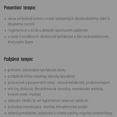
Preventivní terapie:
úleva od bolestí nohou u osob vystavených dlouhodobému stání či
dlouhému sezení
regenerece u osob s aktivním sportovním zatížením
u osob s tendencí či dědičností lymfatické a žilní nedostatečnosti,
křečovými žilami
Podpůrná terapie:
primární, sekundární lymfatické otoky
podpůrná léčba celuitidy, obezity, lipedémy
poúrazové a pooperační stavy - odvod metabolitů, podpora hojení
artrózy, distorze, Bechtěrevova choroba, revmatoidní artritida,
bolesti svalů- myalgie
stavy po zánětu žil, art.hypertenze, únavový syndrom
bolestivá menstruace, sterilita, klimakterické potíže
skleróza multiplex, spastické a chabé parézy, migrény, bolesti hlavy,